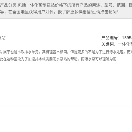
产品分类,包括
一体化预制泵站价格
下的所有产品的用途、型号、范围、
等，在全国地区获得用户好评，欲了解更多详细信息,请点击访问!
泵站
产品编号：15958
关键词：
一体化
站属于也是市政排水单元，其机理基本相同，但是更多的不是为了进行污水处理，而
此在这种区段为了加速排水就需要雨水泵站的帮助。雨污水泵可以理解为雨