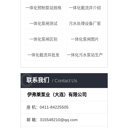
一体化预制泵站规格
一体化截流井介绍
一体化泵闸测试
污水处理设备厂家
一体化泵闸区别
一体化泵闸图片
一体化截流井批发
一体化污水泵站生产
C
联系我们
Contact Us
伊弗莱泵业（大连）有限公司
座 机：0411-84225505
邮 箱：315548210@qq.com